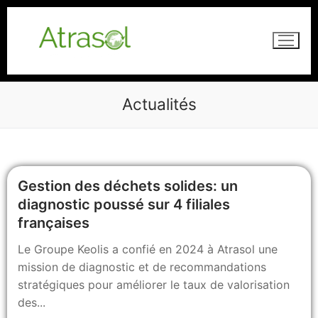
Actualités
Accueil
Services
Gestion des déchets solides: un
diagnostic poussé sur 4 filiales
Assistance au maitre d’ouvrage et entrepreneur
Qui sommes nous ?
françaises
Mesure et réductions des émissions de GES
Actualités
Le Groupe Keolis a confié en 2024 à Atrasol une
Développement d’application web
Recrutement
mission de diagnostic et de recommandations
environnementales
stratégiques pour améliorer le taux de valorisation
RiverXperts
des...
Consultance